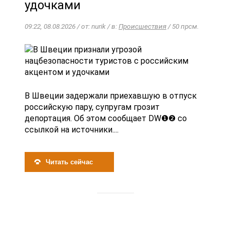
удочками
09:22, 08.08.2026 / от: nurik / в:
Происшествия
/ 50 прсм.
В Швеции задержали приехавшую в отпуск
российскую пару, супругам грозит
депортация. Об этом сообщает DW❶❷ со
ссылкой на источники....
Читать сейчас