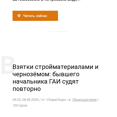
Читать сейчас
Взятки стройматериалами и
чернозёмом: бывшего
начальника ГАИ судят
повторно
09:22, 08.08.2026 / от: ChupaChups / в:
Происшествия
/
103 прсм.