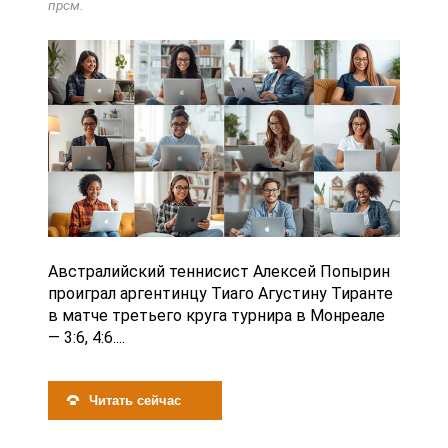
прсм.
Австралийский теннисист Алексей Попырин
проиграл аргентинцу Тиаго Агустину Тиранте
в матче третьего круга турнира в Монреале
— 3:6, 4:6....
Читать сейчас