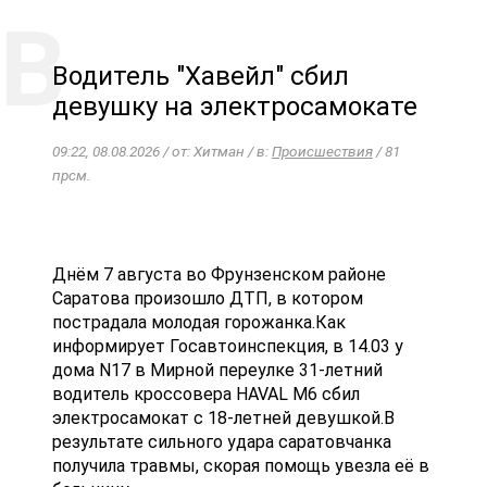
Водитель "Хавейл" сбил
девушку на электросамокате
09:22, 08.08.2026 / от: Хитман / в:
Происшествия
/ 81
прсм.
Днём 7 августа во Фрунзенском районе
Саратова произошло ДТП, в котором
пострадала молодая горожанка.Как
информирует Госавтоинспекция, в 14.03 у
дома N17 в Мирной переулке 31-летний
водитель кроссовера HAVAL M6 сбил
электросамокат с 18-летней девушкой.В
результате сильного удара саратовчанка
получила травмы, скорая помощь увезла её в