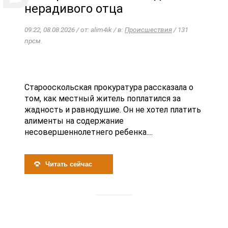
нерадивого отца
09:22, 08.08.2026 / от: alim4ik / в:
Происшествия
/ 131
прсм.
Старооскольская прокуратура рассказала о
том, как местный житель поплатился за
жадность и равнодушие. Он не хотел платить
алименты на содержание
несовершеннолетнего ребенка....
Читать сейчас