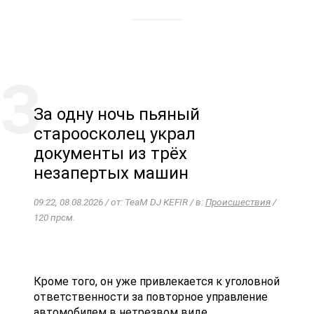
За одну ночь пьяный
староосколец украл
документы из трёх
незапертых машин
09:22, 08.08.2026 / от: TeaM DJ KEFIR / в:
Происшествия
/
120 прсм.
Кроме того, он уже привлекается к уголовной
ответственности за повторное управление
автомобилем в нетрезвом виде....