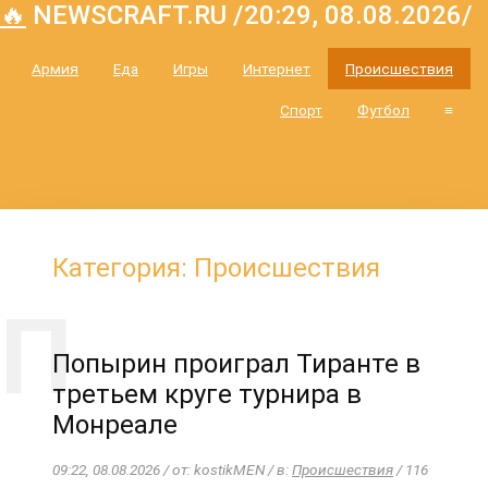
🔥
NEWSCRAFT.RU /20:29, 08.08.2026/
Армия
Еда
Игры
Интернет
Происшествия
Спорт
Футбол
≡
Категория: Происшествия
Попырин проиграл Тиранте в
третьем круге турнира в
Монреале
09:22, 08.08.2026 / от: kostikMEN / в:
Происшествия
/ 116